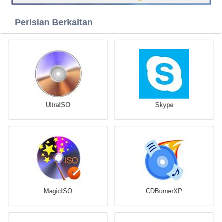
Perisian Berkaitan
UltraISO
Skype
MagicISO
CDBurnerXP