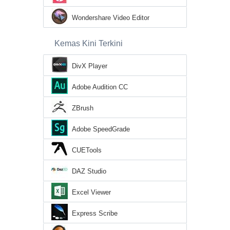
Wondershare Video Editor
Kemas Kini Terkini
DivX Player
Adobe Audition CC
ZBrush
Adobe SpeedGrade
CUETools
DAZ Studio
Excel Viewer
Express Scribe