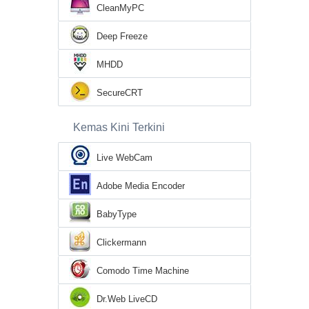
CleanMyPC
Deep Freeze
MHDD
SecureCRT
Kemas Kini Terkini
Live WebCam
Adobe Media Encoder
BabyType
Clickermann
Comodo Time Machine
Dr.Web LiveCD