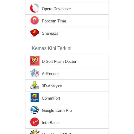
Opera Developer
Popcorn Time
Shareaza
Kemas Kini Terkini
D-Soft Flash Doctor
AdFender
3D-Analyze
CommFort
Google Earth Pro
InterBase