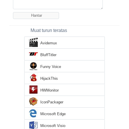
Muat turun teratas
Avidemux
BluffTitler
Funny Voice
HijackThis
HWMonitor
IconPackager
Microsoft Edge
Microsoft Visio