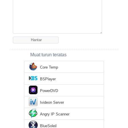
Muat turun teratas
Core Temp
BSPlayer
PowerDVD
Ivideon Server
Angry IP Scanner
BlueSoleil