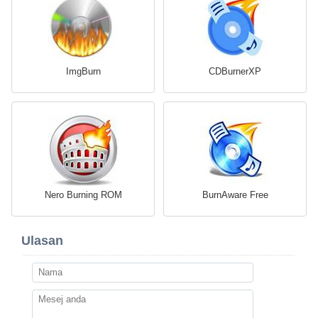
ImgBurn
CDBurnerXP
Nero Burning ROM
BurnAware Free
Ulasan