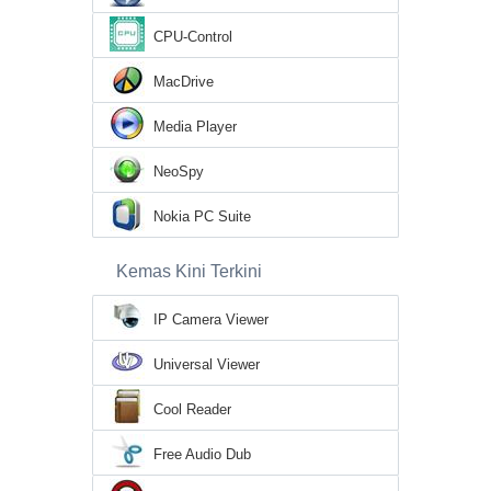
CPU-Control
MacDrive
Media Player
NeoSpy
Nokia PC Suite
Kemas Kini Terkini
IP Camera Viewer
Universal Viewer
Cool Reader
Free Audio Dub